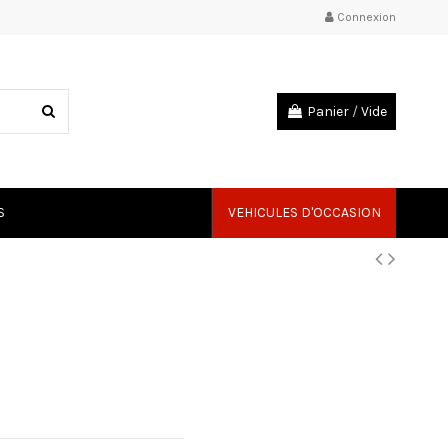
Connexion
Panier
/
Vide
S
VEHICULES D'OCCASION