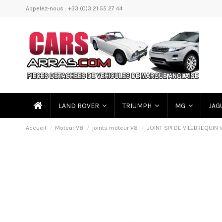
Appelez-nous : +33 (0)3 21 55 27 44
LAND ROVER
TRIUMPH
MG
JAG
Accueil
Moteur V8
joints moteur V8
JOINT SPI DE VILEBREQUIN 