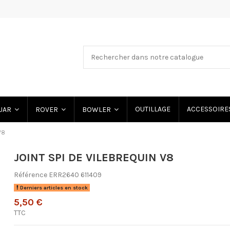
OUTILLAGE
ACCESSOIRE
UAR
ROVER
BOWLER
V8
JOINT SPI DE VILEBREQUIN V8
Référence
ERR2640 611409
Derniers articles en stock
5,50 €
TTC