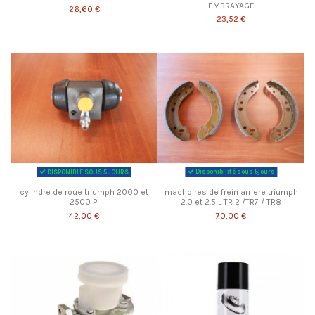
EMBRAYAGE
26,60 €
23,52 €
DISPONIBLE SOUS 5 JOURS
Disponibilité sous 5jours
cylindre de roue triumph 2000 et
machoires de frein arriere triumph
2500 PI
2.0 et 2.5 L TR 2 /TR7 / TR8
42,00 €
70,00 €