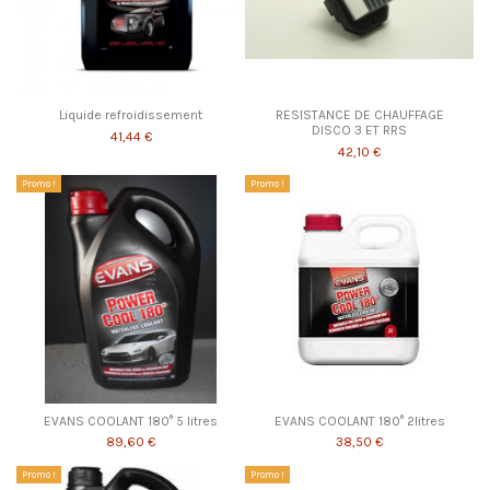
Liquide refroidissement
RESISTANCE DE CHAUFFAGE
DISCO 3 ET RRS
41,44 €
42,10 €
Promo !
Promo !
EVANS COOLANT 180° 5 litres
EVANS COOLANT 180° 2litres
89,60 €
38,50 €
Promo !
Promo !