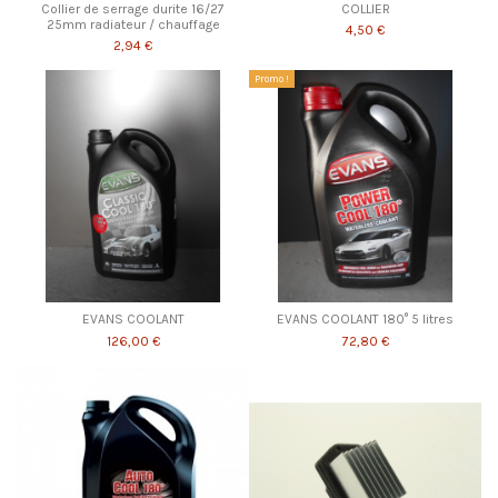
Collier de serrage durite 16/27
COLLIER
25mm radiateur / chauffage
4,50 €
2,94 €
Promo !
EVANS COOLANT
EVANS COOLANT 180° 5 litres
126,00 €
72,80 €