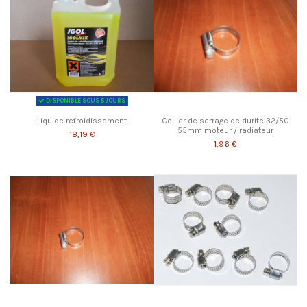
DISPONIBLE SOUS 5 JOURS
Liquide refroidissement
Collier de serrage de durite 32/50
55mm moteur / radiateur
18,19 €
1,96 €