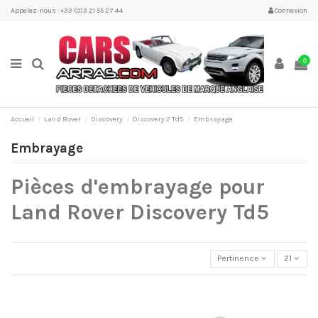
Appelez-nous : +33 (0)3 21 55 27 44
Connexion
0
Accueil
Land Rover
Discovery
Discovery 2 Td5
Embrayage
Embrayage
Pièces d'embrayage pour
Land Rover Discovery Td5
Pertinence
21