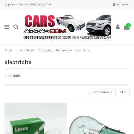
Appelez-nous : +33 (0)3 21 55 27 44
Connexion
0
Accueil
Land Rover
Discovery
Discovery 4
electricite
electricite
electricite
Pertinence
21