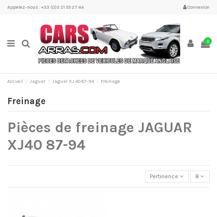
Appelez-nous : +33 (0)3 21 55 27 44
Connexion
0
Accueil
Jaguar
Jaguar XJ 40 87-94
Freinage
Freinage
Pièces de freinage JAGUAR
XJ40 87-94
Pertinence
8