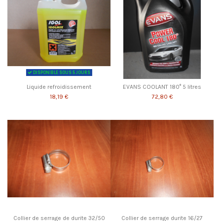
DISPONIBLE SOUS 5 JOURS
Liquide refroidissement
EVANS COOLANT 180° 5 litres
18,19 €
72,80 €
Collier de serrage de durite 32/50
Collier de serrage durite 16/27