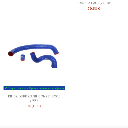
POMPE A EAU 2,7L TD6
79,50 €
Disponible sous 8 jours ouvrés au magasin
KIT DE DURITES SILICONE DISCO3
/ RRS
151,00 €