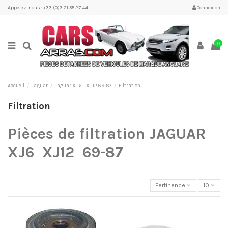
Appelez-nous : +33 (0)3 21 55 27 44
Connexion
0
Accueil
Jaguar
Jaguar XJ 6 - XJ 12 69-87
Filtration
Filtration
Pièces de filtration JAGUAR
XJ6 XJ12 69-87
Pertinence
10