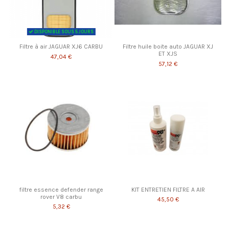
DISPONIBLE SOUS 5 JOURS
Filtre à air JAGUAR XJ6 CARBU
Filtre huile boite auto JAGUAR XJ
ET XJS
47,04 €
57,12 €
filtre essence defender range
KIT ENTRETIEN FILTRE A AIR
rover V8 carbu
45,50 €
5,32 €