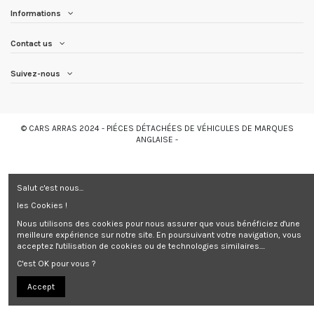
Informations
Contact us
Suivez-nous
© CARS ARRAS 2024 - PIÉCES DÉTACHÉES DE VÉHICULES DE MARQUES
ANGLAISE -
Salut c'est nous...
les Cookies !
Nous utilisons des cookies pour nous assurer que vous bénéficiez d'une
meilleure expérience sur notre site. En poursuivant votre navigation, vous
acceptez l'utilisation de cookies ou de technologies similaires....
C'est OK pour vous ?
Accept