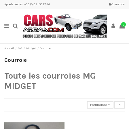
Appelez-nous : +33 (0)3 21 55 27 44
Connexion
0
Accueil
MG
Midget
Courroie
Courroie
Toute les courroies MG
MIDGET
Pertinence
1