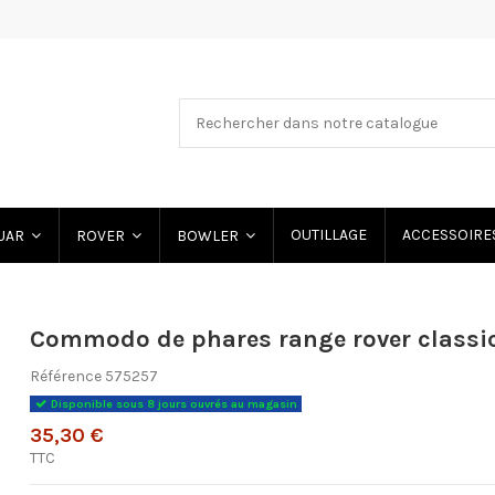
OUTILLAGE
ACCESSOIRE
UAR
ROVER
BOWLER
Commodo de phares range rover classi
Référence
575257
Disponible sous 8 jours ouvrés au magasin
35,30 €
TTC