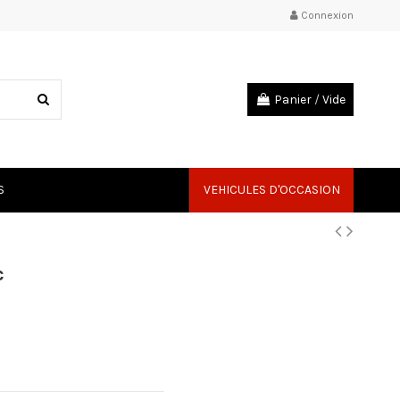
Connexion
Panier
/
Vide
S
VEHICULES D'OCCASION
c