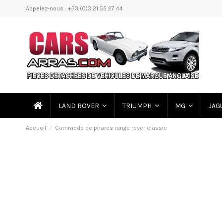
Appelez-nous : +33 (0)3 21 55 27 44
LAND ROVER
TRIUMPH
MG
JAG
Accueil
Commodo de phares range rover classic